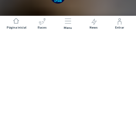
Página inicial
Races
News
Entrar
Menu
DISTÂNCIA
GANHO DE ELEVAÇÃO
94 KM
5300 M+
DATA DE INÍCIO
INÍCIO DA CORRIDA
SÁBADO 01 MAIO
SEIA - 07:00
2027
TEMPO MÁXIMO PERMITIDO
26 HORAS
RACE INFO
MAP
INSCRIÇÕES