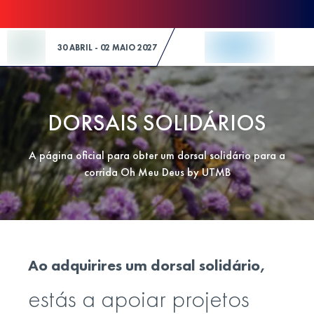
Skip to Content
30 ABRIL - 02 MAIO 2027
DORSAIS SOLIDÁRIOS
A página oficial para obter um dorsal solidário para a
corrida Oh Meu Deus by UTMB
Ao adquirires um dorsal solidário,
estás a apoiar projetos