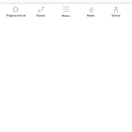
Página inicial
Races
News
Entrar
Menu
JUNTA-TE A NÓS
Patrocínios
Voluntários