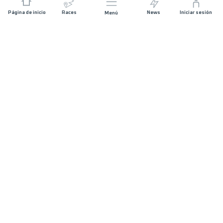
Página de inicio
Races
News
Iniciar sesión
Menú
JOIN US
STAY IN TOUCH